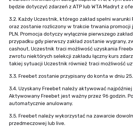
będzie dotyczyć zdarzeń z ATP lub WTA Madryt z ofe
3.2. Każdy Uczestnik, którego zakład spełni warunki
oraz zostanie rozliczony w trakcie trwania promocji
PLN. Promocja dotyczy wyłącznie pierwszego zakładu
przypadku gdy pierwszy zakład zostanie wygrany, zw
cashout, Uczestnik traci możliwość uzyskania Freeb
zwrotu niektórych selekcji zakładu łączny kurs zdarz
takiej sytuacji Uczestnik również traci możliwość u
3.3. Freebet zostanie przypisany do konta w dniu 25.
3.4. Uzyskany Freebet należy aktywować najpóźniej 
Aktywowany Freebet jest ważny przez 96 godzin. Po
automatycznie anulowany.
3.5. Freebet należy wykorzystać na zawarcie dowoln
przedmeczowej lub live.