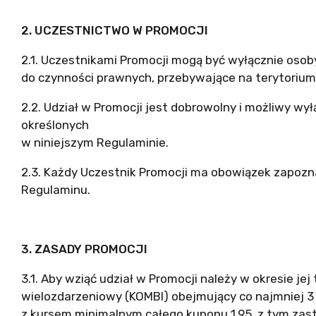
2. UCZESTNICTWO W PROMOCJI
2.1. Uczestnikami Promocji mogą być wyłącznie osob
do czynności prawnych, przebywające na terytorium 
2.2. Udział w Promocji jest dobrowolny i możliwy wy
określonych
w niniejszym Regulaminie.
2.3. Każdy Uczestnik Promocji ma obowiązek zapozna
Regulaminu.
3. ZASADY PROMOCJI
3.1. Aby wziąć udział w Promocji należy w okresie je
wielozdarzeniowy (KOMBI) obejmujący co najmniej 3
z kursem minimalnym całego kuponu 1.95, z tym zast