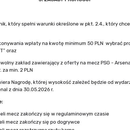
nik, który spełni warunki określone w pkt. 2.4., który chc
konywania wpłaty na kwotę minimum 50
PLN wybrać
pr
ST
”
oraz
olny zakład zawierający z oferty na mecz PSG - Arsenal
. za min. 2 PLN
wiera Nagrodę, której wysokość zależeć będzie od wyda
al z dnia 30.05.2026 r.
e:
żeli mecz zakończy się w regulaminowym czasie
eli mecz zakończy się po dogrywce