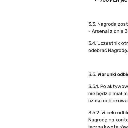
700 PLN
jeż
3.3. Nagroda zos
- Arsenal z dnia 
3.4. Uczestnik ot
odebrać Nagrodę
3.5.
Warunki odbi
3.5.1. Po aktywow
nie będzie miał 
czasu odblokowani
3.5.2. W celu od
Nagrodę na kont
łączną kwotą rów