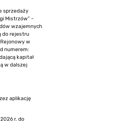
ie sprzedaży
i Mistrzów” -
ładów wzajemnych
 do rejestru
 Rejonowy w
pod numerem:
ającą kapitał
ą w dalszej
zez aplikację
2026 r. do