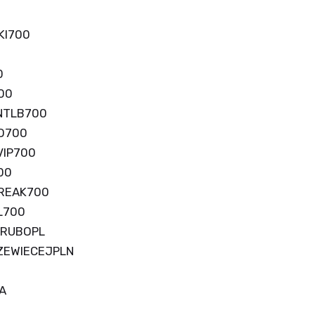
KI700
0
00
NTLB700
O700
VIP700
00
REAK700
L700
RUBOPL
ZEWIECEJPLN
A