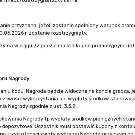
eli mecz rozstrzygną rzuty karne
tanie przyznana, jeżeli zostanie spełniony warunek pro
30.05.2026 r. zostanie rozstrzygnięty.
rzyma w ciągu 72 godzin maila z kupon promocyjnym i in
.
oru Nagrody
aniu kodu.
Nagroda będzie widoczna na koncie gracza, j
możliwości wykorzystania ani wypłaty środków stanowią
a Nagrody zgodnie z ust. 3.5.2.
blokowania Nagrody tj. wypłaty środków pieniężnych sta
o depozytowe, Uczestnik musi postawić kupony z konta
ną trzykrotności kwoty wybranej Nagrody, przy czym do 