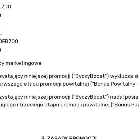
L700
0
L
OFB700
0
dy marketingowe
zystający niniejszej promocji ("ByczyBoost") wyklucza si
ierwszego etapu promocji powitalnej ("Bonus Powitalny –
zystający niniejszej promocji ("ByczyBoost") nadal posi
ugiego i trzeciego etapu promocji powitalnej ("Bonus Po
3. ZASADY PROMOCJI