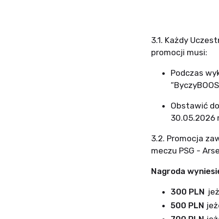
3.1. Każdy Uczest
promocji musi:
Podczas wy
“
ByczyBOO
Obstawić dow
30.05.2026 r
3.2. Promocja za
meczu PSG - Arsen
Nagroda wyniesi
300 PLN
je
500 PLN
jeż