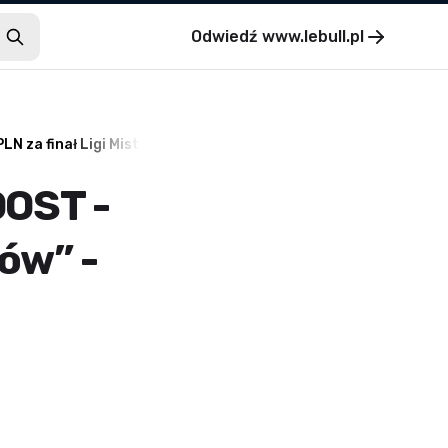
Odwiedź
www.lebull.pl
 za finał Ligi Mistrzów” - 30.05.26.
OOST -
zów” -