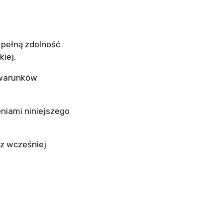
 pełną zdolność
iej.
u warunków
niami niniejszego
 z wcześniej