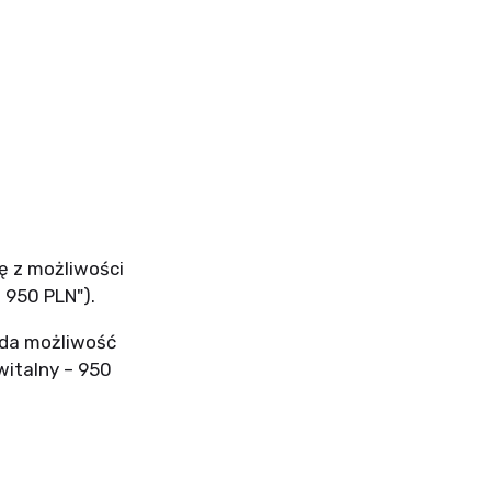
ę z możliwości
 950 PLN").
ada możliwość
witalny – 950