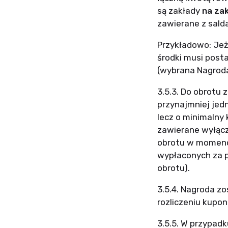
są zakłady
na za
zawierane z salda
Przykładowo: Jeż
środki musi post
(wybrana Nagroda
3.5.3. Do obrotu 
przynajmniej jedn
lecz o minimalny
zawierane wyłączn
obrotu w momenci
wypłaconych za 
obrotu).
3.5.4. Nagroda z
rozliczeniu kupon
3.5.5. W przypad