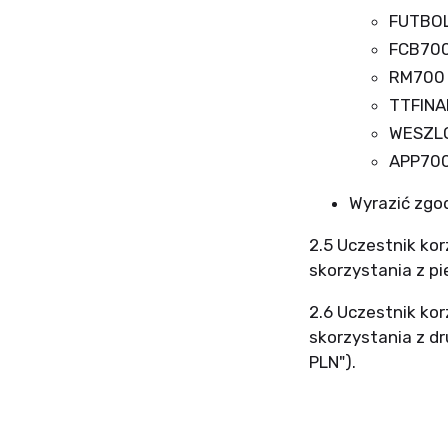
FUTBO
FCB70
RM700
TTFINA
WESZL
APP70
Wyrazić zgo
2.5 Uczestnik kor
skorzystania z p
2.6 Uczestnik kor
skorzystania z dr
PLN").