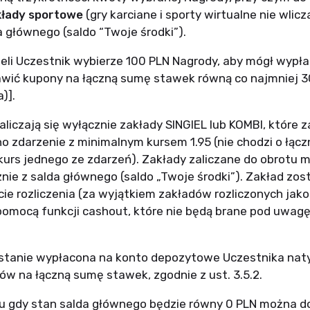
kłady sportowe
(gry karciane i sporty wirtualne nie wlicz
 głównego (saldo “Twoje środki”).
eli Uczestnik wybierze 100 PLN Nagrody, aby mógł wypła
awić kupony na łączną sumę stawek równą co najmniej 30
)].
zaliczają się wyłącznie zakłady SINGIEL lub KOMBI, które 
o zdarzenie z minimalnym kursem 1.95 (nie chodzi o łącz
 kurs jednego ze zdarzeń). Zakłady zaliczane do obrotu 
ie z salda głównego (saldo „Twoje środki”). Zakład zost
e rozliczenia (
za wyjątkiem
zakładów rozliczonych jako
pomocą funkcji
cashout
, które nie będą brane pod uwagę
ostanie wypłacona na konto depozytowe Uczestnika na
ów na łączną sumę stawek, zgodnie z ust. 3.5.2.
ku gdy stan salda głównego będzie równy 0 PLN można d