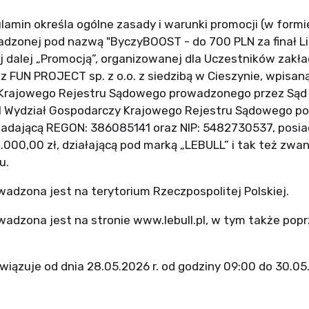
gulamin określa ogólne zasady i warunki promocji (w form
dzonej pod nazwą "ByczyBOOST - do 700 PLN za finał Lig
 dalej „Promocją”, organizowanej dla Uczestników zak
 FUN PROJECT sp. z o.o. z siedzibą w Cieszynie, wpisaną
 Krajowego Rejestru Sądowego prowadzonego przez Sąd
XIII Wydział Gospodarczy Krajowego Rejestru Sądowego 
adającą REGON: 386085141 oraz NIP: 5482730537, posiad
000,00 zł, działającą pod marką „LEBULL” i tak też zwan
u.
wadzona jest na terytorium Rzeczpospolitej Polskiej.
wadzona jest na stronie www.lebull.pl, w tym także popr
wiązuje od dnia 28.05.2026 r. od godziny 09:00 do 30.05.