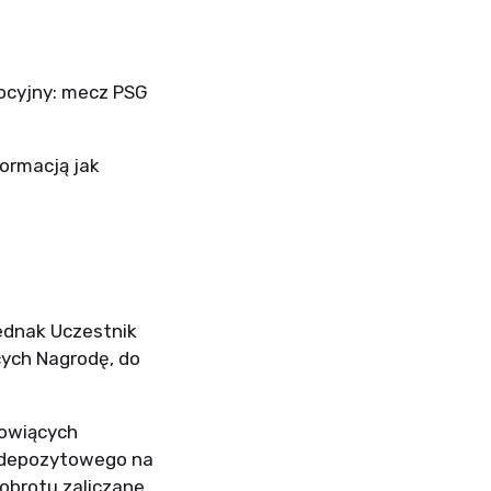
mocyjny: mecz PSG
formacją jak
ednak Uczestnik
cych Nagrodę, do
nowiących
 depozytowego na
obrotu zaliczane