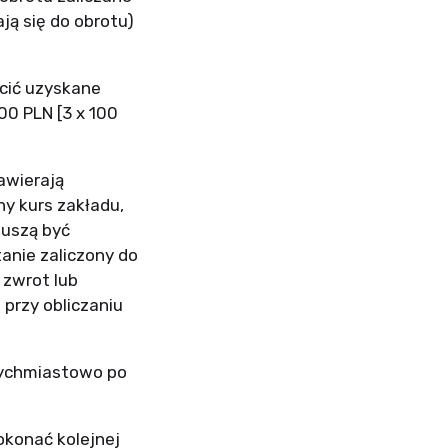
ają się do obrotu)
cić uzyskane
0 PLN [3 x 100
zawierają
ny kurs zakładu,
muszą być
anie zaliczony do
 zwrot lub
 przy obliczaniu
tychmiastowo po
okonać kolejnej