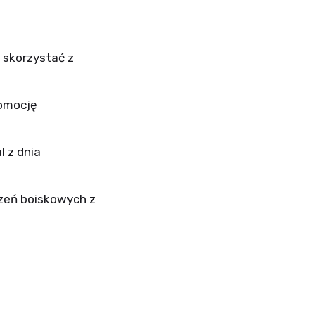
e skorzystać z
omocję
 z dnia
rzeń boiskowych z