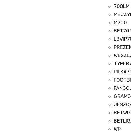
700LM
MECZY
M700
BET70
LBVIP7
PREZE
WESZL
TYPER
PILKA7
FOOTB
FANGO
GRAMG
JESZC
BETWP
BETLIG
WP