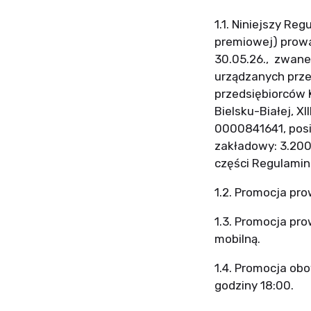
1.1. Niniejszy Re
premiowej) prowa
30.05.26.,
zwanej
urządzanych przez
przedsiębiorców
Bielsku-Białej, 
0000841641, posi
zakładowy: 3.200.
części Regulamin
1.2. Promocja pro
1.3. Promocja pro
mobilną.
1.4. Promocja obo
godziny 18:00.