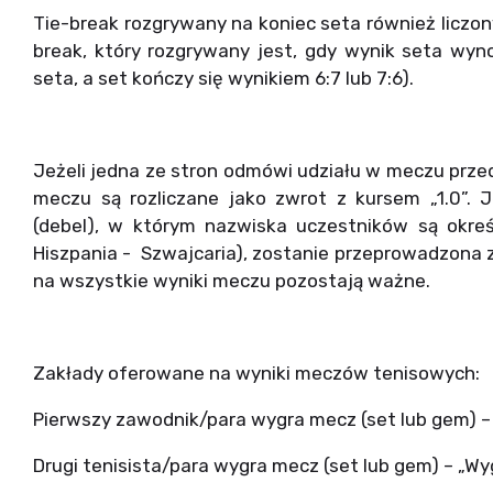
Tie-break rozgrywany na koniec seta również liczony
break, który rozgrywany jest, gdy wynik seta wyn
seta, a set kończy się wynikiem 6:7 lub 7:6).
Jeżeli jedna ze stron odmówi udziału w meczu przed
meczu są rozliczane jako zwrot z kursem „1.0”. 
(debel), w którym nazwiska uczestników są okreś
Hiszpania -
Szwajcaria), zostanie przeprowadzona z
na wszystkie wyniki meczu pozostają ważne.
Zakłady oferowane na wyniki meczów tenisowych:
Pierwszy zawodnik/para wygra mecz (set lub gem) –
Drugi tenisista/para wygra mecz (set lub gem) – „Wy