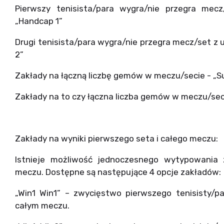
Pierwszy tenisista/para wygra/nie przegra mec
„Handcap 1”
Drugi tenisista/para wygra/nie przegra mecz/set z
2”
Zakłady na łączną liczbę gemów w meczu/secie - 
Zakłady na to czy łączna liczba gemów w meczu/sec
Zakłady na wyniki pierwszego seta i całego meczu:
Istnieje możliwość jednoczesnego wytypowania 
meczu. Dostępne są następujące 4 opcje zakładów:
„Win1 Win1” – zwycięstwo pierwszego tenisisty/p
całym meczu.