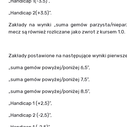
„Handicap 1(-3.5)”,
„Handicap 2(+3.5)”.
Zakłady na wyniki „suma gemów parzysta/niepar
mecz są również rozliczane jako zwrot z kursem 1.0.
Zakłady postawione na następujące wyniki pierwszeg
„suma gemów powyżej/poniżej 6,5”,
„suma gemów powyżej/poniżej 7,5”,
„suma gemów powyżej/poniżej 8,5”,
„Handicap 1 (+2,5)”,
„Handicap 2 (-2,5)”,