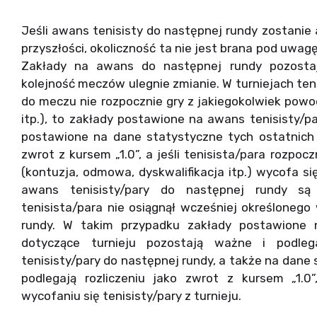
Jeśli awans tenisisty do następnej rundy zostani
przyszłości, okoliczność ta nie jest brana pod uwagę
Zakłady na awans do następnej rundy pozostaj
kolejność meczów ulegnie zmianie. W turniejach teni
do meczu nie rozpocznie gry z jakiegokolwiek powo
itp.), to zakłady postawione na awans tenisisty/pa
postawione na dane statystyczne tych ostatnich 
zwrot z kursem „1.0”, a jeśli tenisista/para rozpoc
(kontuzja, odmowa, dyskwalifikacja itp.) wycofa si
awans tenisisty/pary do następnej rundy s
tenisista/para nie osiągnął wcześniej określoneg
rundy. W takim przypadku zakłady postawione n
dotyczące turnieju pozostają ważne i podleg
tenisisty/pary do następnej rundy, a także na dane 
podlegają rozliczeniu jako zwrot z kursem „1.0
wycofaniu się tenisisty/pary z turnieju.